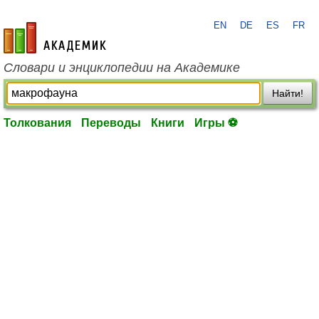
EN
DE
ES
FR
academic.ru
Словари и энциклопедии на Академике
Найти!
Толкования
Переводы
Книги
Игры ⚽