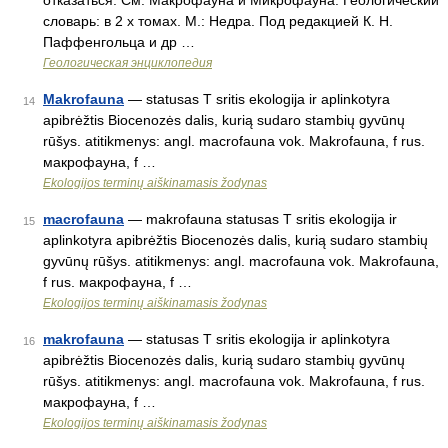
отказаться. См. Макрофауна и Микрофауна. Геологический
словарь: в 2 х томах. М.: Недра. Под редакцией К. Н.
Паффенгольца и др …
Геологическая энциклопедия
Makrofauna
— statusas T sritis ekologija ir aplinkotyra
14
apibrėžtis Biocenozės dalis, kurią sudaro stambių gyvūnų
rūšys. atitikmenys: angl. macrofauna vok. Makrofauna, f rus.
макрофауна, f …
Ekologijos terminų aiškinamasis žodynas
macrofauna
— makrofauna statusas T sritis ekologija ir
15
aplinkotyra apibrėžtis Biocenozės dalis, kurią sudaro stambių
gyvūnų rūšys. atitikmenys: angl. macrofauna vok. Makrofauna,
f rus. макрофауна, f …
Ekologijos terminų aiškinamasis žodynas
makrofauna
— statusas T sritis ekologija ir aplinkotyra
16
apibrėžtis Biocenozės dalis, kurią sudaro stambių gyvūnų
rūšys. atitikmenys: angl. macrofauna vok. Makrofauna, f rus.
макрофауна, f …
Ekologijos terminų aiškinamasis žodynas