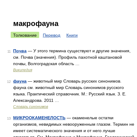
макрофауна
Толкование
Перевод
Книги
Почва
— У этого термина существуют и другие значения,
11
см. Почва (значения). Профиль пахотной каштановой
почвы, Волгоградская область …
Википедия
фауна
— животный мир Словарь русских синонимов.
12
фауна см. животный мир Словарь синонимов русского
языка. Практический справочник. М.: Русский язык. З. Е.
Александрова. 2011 …
Словарь синонимов
МИКРООКАМЕНЕЛОСТЬ
— окаменелые остатки
13
организмов, невидимых невооруженным глазом. Термин не
имеет систематического значения и от него лучше